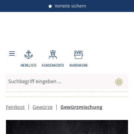
Versandkostenfrei ab 150 €
Vorteile sichern
Zum Hauptinhalt springen
MERKLISTE
KUNDENKONTO
WARENKORB
|
|
Feinkost
Gewürze
Gewürzmischung
Bildergalerie überspringen