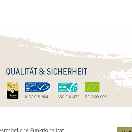
QUALITÄT & SICHERHEIT
MSC-C-51804
ASC-C-01472
DE-ÖKO-006
stmögliche Funktionalität
um
Widerruf
Widerrufsformular
AGB
Zahlung
Versa