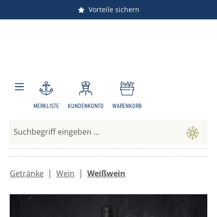
Vorteile sichern
Zum Hauptinhalt springen
MERKLISTE
KUNDENKONTO
WARENKORB
|
|
Getränke
Wein
Weißwein
Bildergalerie überspringen