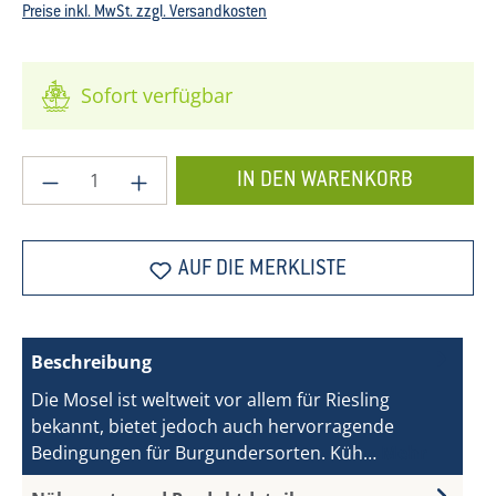
Preise inkl. MwSt. zzgl. Versandkosten
Sofort verfügbar
Produkt Anzahl: Gib den gewünschten Wer
IN DEN WARENKORB
AUF DIE MERKLISTE
Beschreibung
Die Mosel ist weltweit vor allem für Riesling
bekannt, bietet jedoch auch hervorragende
Bedingungen für Burgundersorten. Küh…
Mehr