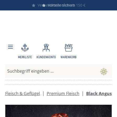
Versandkostenfrei ab 150 €
Vorteile sichern
Zum Hauptinhalt springen
MERKLISTE
KUNDENKONTO
WARENKORB
|
|
Fleisch & Geflügel
Premium Fleisch
Black Angus
Bildergalerie überspringen