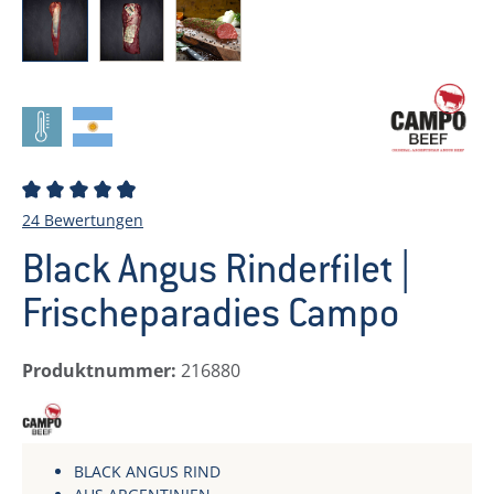
Durchschnittliche Bewertung von 4.92 von 5 Stern
24 Bewertungen
Black Angus Rinderfilet |
Frischeparadies Campo
Produktnummer:
216880
Campo Beef
BLACK ANGUS RIND