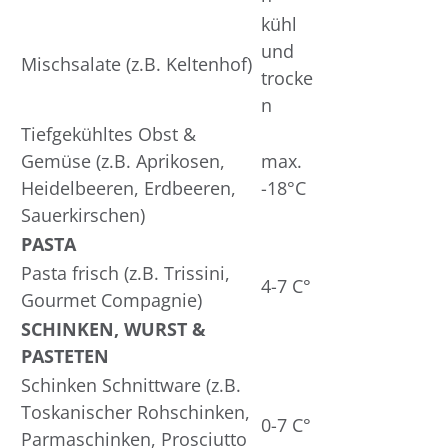
kühl
und
Mischsalate (z.B. Keltenhof)
trocke
n
Tiefgekühltes Obst &
Gemüse (z.B. Aprikosen,
max.
Heidelbeeren, Erdbeeren,
-18°C
Sauerkirschen)
PASTA
Pasta frisch (z.B. Trissini,
4-7 C°
Gourmet Compagnie)
SCHINKEN, WURST &
PASTETEN
Schinken Schnittware (z.B.
Toskanischer Rohschinken,
0-7 C°
Parmaschinken, Prosciutto