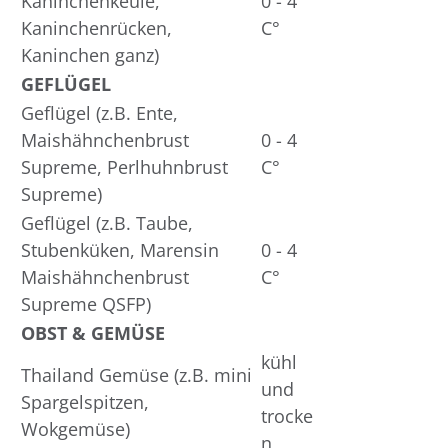
Kaninchenkeule,
0 - 4
Kaninchenrücken,
C°
Kaninchen ganz)
GEFLÜGEL
Geflügel (z.B. Ente,
Maishähnchenbrust
0 - 4
Supreme, Perlhuhnbrust
C°
Supreme)
Geflügel (z.B. Taube,
Stubenküken, Marensin
0 - 4
Maishähnchenbrust
C°
Supreme QSFP)
OBST & GEMÜSE
kühl
Thailand Gemüse (z.B. mini
und
Spargelspitzen,
trocke
Wokgemüse)
n