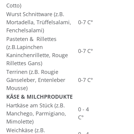
Cotto)
Wurst Schnittware (z.B.
Mortadella, Trüffelsalami,
0-7 C°
Fenchelsalami)
Pasteten & Rillettes
(z.B.Lapinchen
0-7 C°
Kaninchenrillette, Rouge
Rillettes Gans)
Terrinen (z.B. Rougie
Gänseleber, Entenleber
0-7 C°
Mousse)
KÄSE & MILCHPRODUKTE
Hartkäse am Stück (z.B.
0 - 4
Manchego, Parmigiano,
C°
Mimolette)
Weichkäse (z.B.
0 - 4