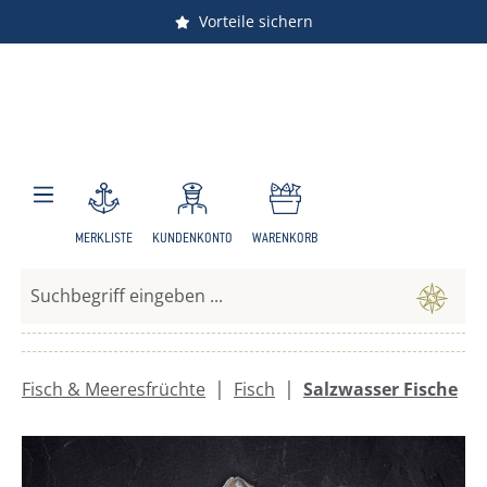
Versandkostenfrei ab 150 €
Vorteile sichern
Zum Hauptinhalt springen
MERKLISTE
KUNDENKONTO
WARENKORB
|
|
Fisch & Meeresfrüchte
Fisch
Salzwasser Fische
Bildergalerie überspringen