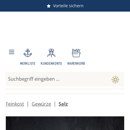
Versandkostenfrei ab 150 €
Vorteile sichern
Zum Hauptinhalt springen
MERKLISTE
KUNDENKONTO
WARENKORB
|
|
Feinkost
Gewürze
Salz
Bildergalerie überspringen