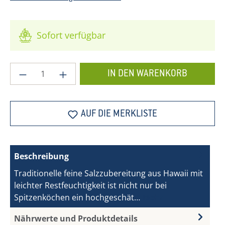
Sofort verfügbar
Produkt Anzahl: Gib den gewünschten Wer
IN DEN WARENKORB
AUF DIE MERKLISTE
Beschreibung
Traditionelle feine Salzzubereitung aus Hawaii mit
leichter Restfeuchtigkeit ist nicht nur bei
Spitzenköchen ein hochgeschät…
Mehr
Nährwerte und Produktdetails