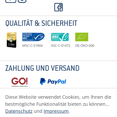
QUALITÄT & SICHERHEIT
MSC-C-51804
ASC-C-01472
DE-ÖKO-006
ZAHLUNG UND VERSAND
Diese Website verwendet Cookies, um Ihnen die
bestmögliche Funktionalität bieten zu können...
Datenschutz
Impressum
Widerruf
Datenschutz
und
Impressum
.
Widerrufsformular
AGB
Zahlung
Versand