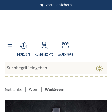
Vorteile sichern
Zum Hauptinhalt springen
MERKLISTE
KUNDENKONTO
WARENKORB
|
|
Getränke
Wein
Weißwein
Bildergalerie überspringen