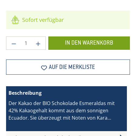
Sofort verfügbar
Produkt Anzahl: Gib den gewünschten Wer
IN DEN WARENKORB
AUF DIE MERKLISTE
Beschreibung
Der Kakao der BIO Schokolade Esmeraldas mit
42% Kakaogehalt kommt aus dem sonnigen
Ecuador. Sie überzeugt mit Noten von Kara…
Mehr