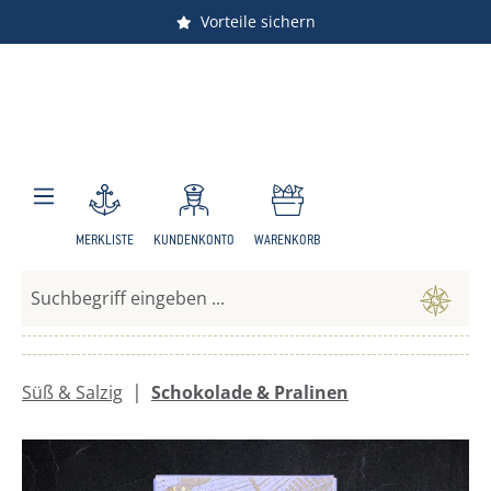
Versandkostenfrei ab 150 €
Vorteile sichern
Zum Hauptinhalt springen
MERKLISTE
KUNDENKONTO
WARENKORB
|
Süß & Salzig
Schokolade & Pralinen
Bildergalerie überspringen