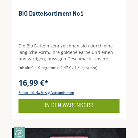
BIO Dattelsortiment No1
Die Bio Datteln kennzeichnen sich durch eine
längliche Form, ihre goldene Farbe und einen
honigartigen, nussigen Geschmack. Unsere
Datteln kommen aus nachhaltiger
Inhalt:
0.4 Kilogramm
(42,47 € / 1 Kilogramm)
Landwirtschaft von zertifizierten Farmen. Dort
werden die Dattelpalmen unter Beachtung von
16,99 €*
bio-dynamischen Richtlinien angebaut und
deren Früchte unbehandelt geerntet. Das macht
Preise inkl. MwSt. zzgl. Versandkosten
diese Datteln zu einem besonderen Genuss. Für
unser Dattelpaket No. 1 haben wir eine Auswahl
IN DEN WARENKORB
an vier frischen Dattelsorten aus vier
verschiedenen Ländern zusammengestellt.