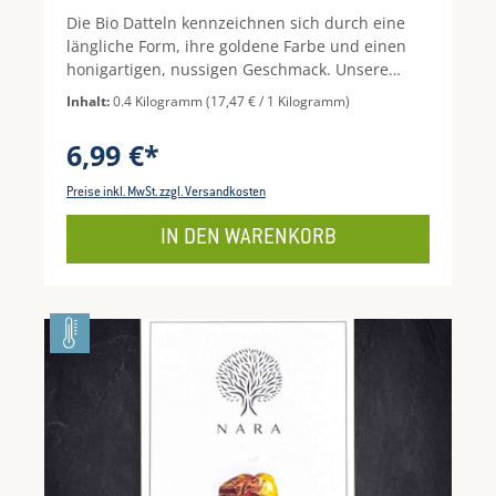
Die Bio Datteln kennzeichnen sich durch eine
längliche Form, ihre goldene Farbe und einen
honigartigen, nussigen Geschmack. Unsere
Datteln kommen aus nachhaltiger
Inhalt:
0.4 Kilogramm
(17,47 € / 1 Kilogramm)
Landwirtschaft von zertifizierten Farmen. Dort
werden die Dattelpalmen unter Beachtung von
6,99 €*
bio-dynamischen Richtlinien angebaut und
deren Früchte unbehandelt geerntet. Das macht
Preise inkl. MwSt. zzgl. Versandkosten
diese Datteln zu einem besonderen Genuss.
IN DEN WARENKORB