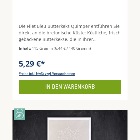
Die Filet Bleu Butterkeks Quimper entführen Sie
direkt an die bretonische Küste: Köstliche, frisch
gebackene Butterkekse, die in ihrer
ursprünglichen Form kleinen Kieselsteinen
Inhalt:
115 Gramm
(6,44 € / 140 Gramm)
nachempfunden sind, erinnern an die
malerischen Strände rund um Quimper.Mit
5,29 €*
ihrem feinen Buttergeschmack und ihrer zart-
knusprigen Textur sind sie ein echtes Stück
Preise inkl. MwSt. zzgl. Versandkosten
französische Backtradition – perfekt als süßes
Highlight zu Kaffee, Tee oder als Genussmoment
IN DEN WARENKORB
zwischendurch. Hergestellt aus hochwertigen
Zutaten, frei von künstlichen Zusätzen, bieten
die Butterkekse ein authentisches
Geschmackserlebnis, das Erinnerungen an
frische Meeresbrisen und Urlaub weckt.Erleben
Sie mit Filet Bleu Butterkeks Quimper
französische Backkunst und ein Stück Bretagne
in jeder Keksdose!