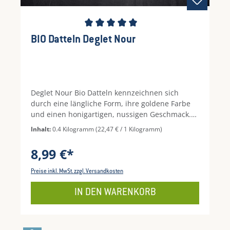
Durchschnittliche Bewertung von 5 von 5 Ste
BIO Datteln Deglet Nour
Deglet Nour Bio Datteln kennzeichnen sich
durch eine längliche Form, ihre goldene Farbe
und einen honigartigen, nussigen Geschmack.
Unsere Deglet Nour Datteln kommen aus
Inhalt:
0.4 Kilogramm
(22,47 € / 1 Kilogramm)
nachhaltiger Landwirtschaft von zertifizierten
Farmen. Dort werden die Dattelpalmen unter
8,99 €*
Beachtung von bio-dynamischen Richtlinien
angebaut und deren Früchte unbehandelt
Preise inkl. MwSt. zzgl. Versandkosten
geerntet. Das macht diese Datteln zu einem
besonderen Genuss.
IN DEN WARENKORB