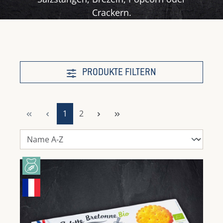
Crackern.
PRODUKTE FILTERN
Seite
Seite
1
2