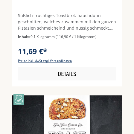
Süßlich-fruchtiges Toastbrot, hauchdünn
geschnitten, welches zusammen mit den ganzen
Pistazien schmeichelnd und nussig schmeckt.
Mit der Säure von frischem Ziegenkäse, Crottin
Inhalt:
0.1 Kilogramm
(116,90 € / 1 Kilogramm)
de Chavignol, Robiola und gereiftem
Büffelricotta einfach ein Genuss.
11,69 €*
Preise inkl. MwSt. zzgl. Versandkosten
DETAILS