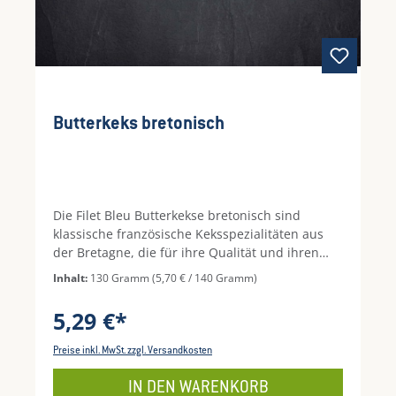
Butterkeks bretonisch
Die Filet Bleu Butterkekse bretonisch sind
klassische französische Keksspezialitäten aus
der Bretagne, die für ihre Qualität und ihren
köstlichen Buttergeschmack berühmt sind. Nach
Inhalt:
130 Gramm
(5,70 € / 140 Gramm)
traditionellem Rezept und mit hochwertigen
Zutaten gebacken, besitzen diese
5,29 €*
Mürbeteigkekse eine herrlich zarte, mürbe
Textur und einen intensiven, vollmundigen
Preise inkl. MwSt. zzgl. Versandkosten
Geschmack nach frischer Butter.Die typische
goldgelbe Farbe, das feine Aroma und die
IN DEN WARENKORB