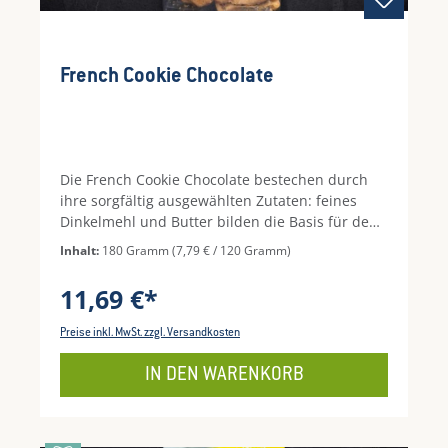
French Cookie Chocolate
Die French Cookie Chocolate bestechen durch
ihre sorgfältig ausgewählten Zutaten: feines
Dinkelmehl und Butter bilden die Basis für den
zarten, buttrigen Teig. Veredelt mit
Inhalt:
180 Gramm
(7,79 € / 120 Gramm)
hochwertigen Valrhona Zartbitter-
Schokoladentropfen und echter Vanille aus
11,69 €*
Madagaskar, entsteht ein vollmundiges Aroma,
das durch eine Prise Fleur de Sel aus der
Preise inkl. MwSt. zzgl. Versandkosten
Bretagne perfekt abgerundet wird. Mit frischen
Eiern und Rohrzucker gebacken, bieten diese
IN DEN WARENKORB
Cookies ein ausgewogenes Geschmackserlebnis
– knusprig, fein und unvergleichlich lecker.