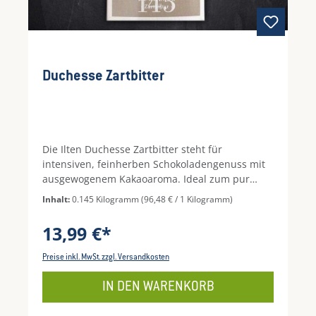
Duchesse Zartbitter
Die Ilten Duchesse Zartbitter steht für
intensiven, feinherben Schokoladengenuss mit
ausgewogenem Kakaoaroma. Ideal zum pur
genießen, als Begleiter zu Espresso und Rotwein
Inhalt:
0.145 Kilogramm
(96,48 € / 1 Kilogramm)
oder zum Verfeinern von Desserts, Gebäck und
Patisserie. Feinstes Gebäck mit eleganter
13,99 €*
Zartbitterschokolade für alle, die es aromatisch
und nicht zu süß mögen.
Preise inkl. MwSt. zzgl. Versandkosten
IN DEN WARENKORB