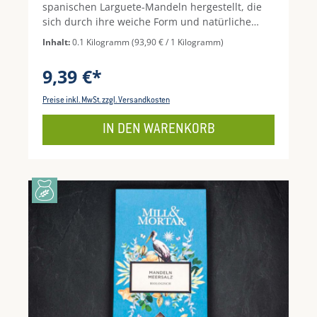
spanischen Larguete-Mandeln hergestellt, die
sich durch ihre weiche Form und natürliche
Süße auszeichnen. Abgerundet wird der
Inhalt:
0.1 Kilogramm
(93,90 € / 1 Kilogramm)
Geschmack hier noch mit Honig und Meersalz.
Ideal als kleiner Snack und zum Knabbern für
9,39 €*
Familie und Gäste.
Preise inkl. MwSt. zzgl. Versandkosten
IN DEN WARENKORB