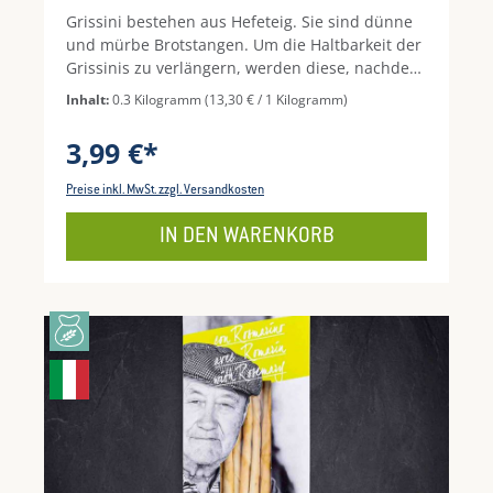
Grissini bestehen aus Hefeteig. Sie sind dünne
und mürbe Brotstangen. Um die Haltbarkeit der
Grissinis zu verlängern, werden diese, nachdem
sie aus dem Backofen kommen, noch getrocknet,
Inhalt:
0.3 Kilogramm
(13,30 € / 1 Kilogramm)
damit die letzte Restfeuchtigkeit aus dem
Produkt verfliegt. Ideal für Ihre Party, zum
3,99 €*
Snacken, Knabbern oder Dippen.
Preise inkl. MwSt. zzgl. Versandkosten
IN DEN WARENKORB