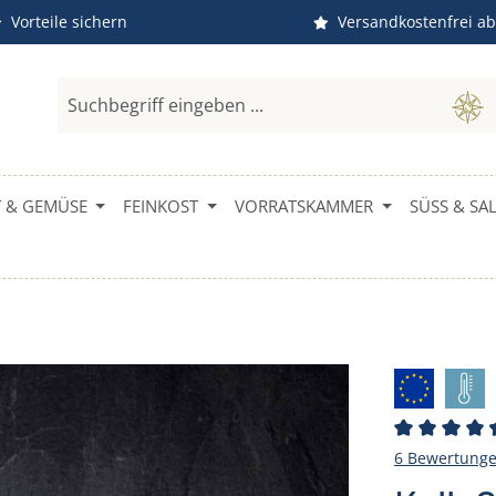
Vorteile sichern
Versandkostenfrei ab
 & GEMÜSE
FEINKOST
VORRATSKAMMER
SÜSS & SALZ
Durchschni
6 Bewertung