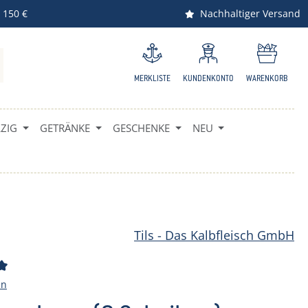
 150 €
Nachhaltiger Versand
MERKLISTE
KUNDENKONTO
WARENKORB
IG
GETRÄNKE
GESCHENKE
NEU
Tils - Das Kalbfleisch GmbH
ttliche Bewertung von 4.67 von 5 Sternen
en