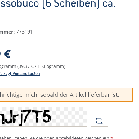
Ossobuco (6 Scheiben) ca.
ummer:
773191
reis:
 €
ilogramm
(39,37 € / 1 Kilogramm)
St. zzgl. Versandkosten
richtige mich, sobald der Artikel lieferbar ist.
ehen, geben Sie die oben abgebildeten Zeichen ein
*