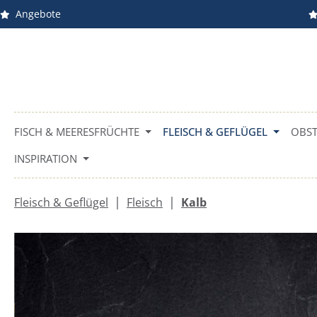
Angebote
m Hauptinhalt springen
Zur Suche springen
Zur Hauptnavigation springen
FISCH & MEERESFRÜCHTE
FLEISCH & GEFLÜGEL
OBST
INSPIRATION
|
|
Fleisch & Geflügel
Fleisch
Kalb
Bildergalerie überspringen