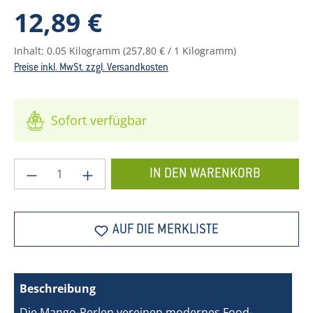
Regulärer Preis:
12,89 €
Inhalt:
0.05 Kilogramm
(257,80 € / 1 Kilogramm)
Preise inkl. MwSt. zzgl. Versandkosten
Sofort verfügbar
Produkt Anzahl: Gib den gewünschten Wer
IN DEN WARENKORB
AUF DIE MERKLISTE
Beschreibung
Die Mango-Perlen vereinen modernes Food-