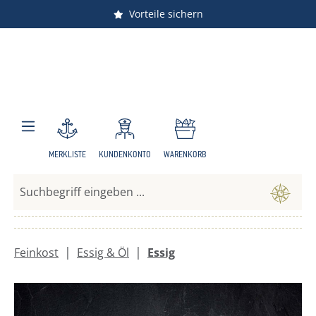
Versandkostenfrei ab 150 €
Vorteile sichern
Zum Hauptinhalt springen
MERKLISTE
KUNDENKONTO
WARENKORB
|
|
Feinkost
Essig & Öl
Essig
Bildergalerie überspringen