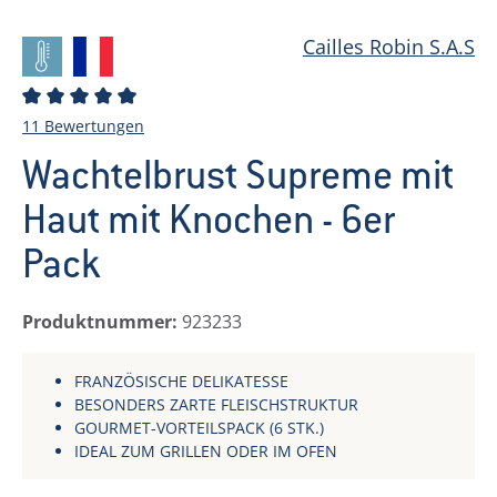
Cailles Robin S.A.S
Durchschnittliche Bewertung von 5 von 5 Sternen
11 Bewertungen
Wachtelbrust Supreme mit
Haut mit Knochen - 6er
Pack
Produktnummer:
923233
FRANZÖSISCHE DELIKATESSE
BESONDERS ZARTE FLEISCHSTRUKTUR
GOURMET-VORTEILSPACK (6 STK.)
IDEAL ZUM GRILLEN ODER IM OFEN