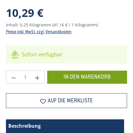
Regulärer Preis:
10,29 €
Inhalt:
0.25 Kilogramm
(41,16 € / 1 Kilogramm)
Preise inkl. MwSt. zzgl. Versandkosten
Sofort verfügbar
Produkt Anzahl: Gib den gewünschten Wer
IN DEN WARENKORB
AUF DIE MERKLISTE
Beschreibung