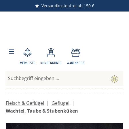
Versandkostenfrei ab 150 €
Vorteile sichern
Zum Hauptinhalt springen
MERKLISTE
KUNDENKONTO
WARENKORB
|
|
Fleisch & Geflügel
Geflügel
Wachtel, Taube & Stubenküken
Bildergalerie überspringen