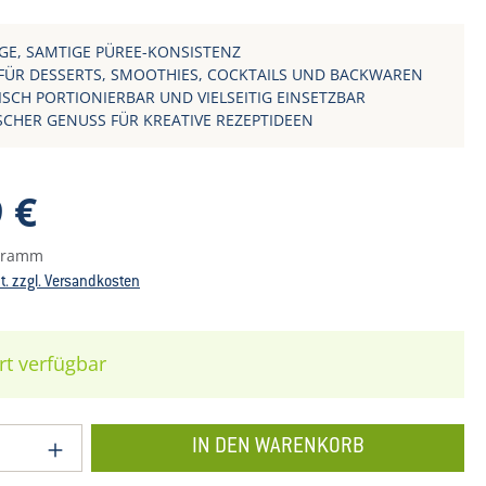
GE, SAMTIGE PÜREE-KONSISTENZ
 FÜR DESSERTS, SMOOTHIES, COCKTAILS UND BACKWAREN
ISCH PORTIONIERBAR UND VIELSEITIG EINSETZBAR
SCHER GENUSS FÜR KREATIVE REZEPTIDEEN
reis:
 €
ogramm
St. zzgl. Versandkosten
rt verfügbar
 Anzahl: Gib den gewünschten Wert ein o
IN DEN WARENKORB