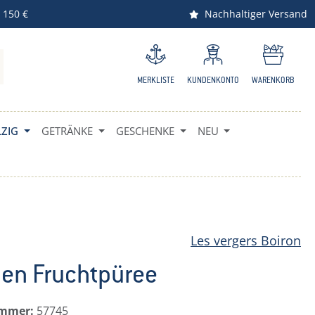
 150 €
Nachhaltiger Versand
MERKLISTE
KUNDENKONTO
WARENKORB
ZIG
GETRÄNKE
GESCHENKE
NEU
Les vergers Boiron
en Fruchtpüree
ummer:
57745