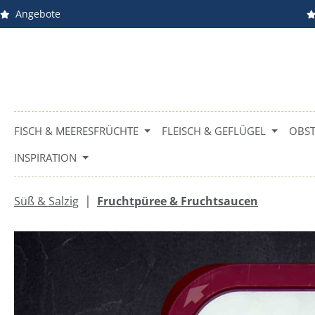
Angebote
m Hauptinhalt springen
Zur Suche springen
Zur Hauptnavigation springen
FISCH & MEERESFRÜCHTE
FLEISCH & GEFLÜGEL
OBST
INSPIRATION
|
Süß & Salzig
Fruchtpüree & Fruchtsaucen
Bildergalerie überspringen