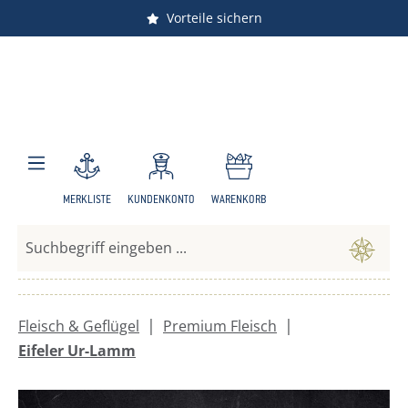
Versandkostenfrei ab 150 €
Vorteile sichern
Zum Hauptinhalt springen
MERKLISTE
KUNDENKONTO
WARENKORB
|
|
Fleisch & Geflügel
Premium Fleisch
Eifeler Ur-Lamm
Bildergalerie überspringen