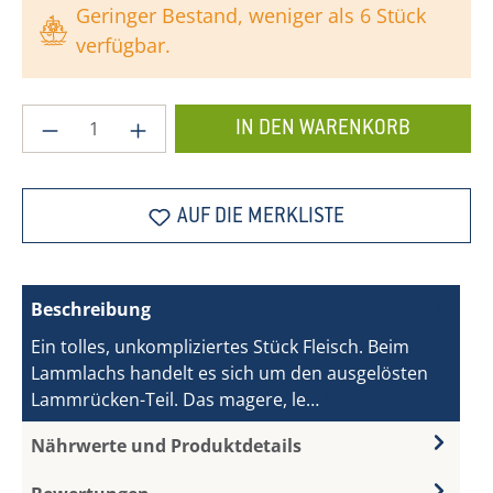
Geringer Bestand, weniger als 6 Stück
verfügbar.
Produkt Anzahl: Gib den gewünschten Wer
IN DEN WARENKORB
AUF DIE MERKLISTE
Beschreibung
Ein tolles, unkompliziertes Stück Fleisch. Beim
Lammlachs handelt es sich um den ausgelösten
Lammrücken-Teil. Das magere, le…
Mehr
Nährwerte und Produktdetails