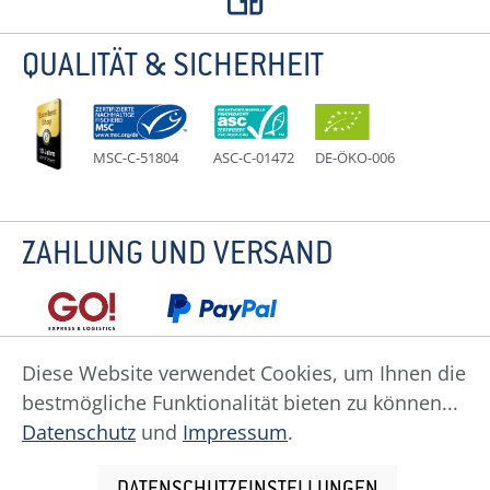
QUALITÄT & SICHERHEIT
MSC-C-51804
ASC-C-01472
DE-ÖKO-006
ZAHLUNG UND VERSAND
Diese Website verwendet Cookies, um Ihnen die
bestmögliche Funktionalität bieten zu können...
Datenschutz
Impressum
Widerruf
Datenschutz
und
Impressum
.
Widerrufsformular
AGB
Zahlung
Versand
Cookie Einstellungen