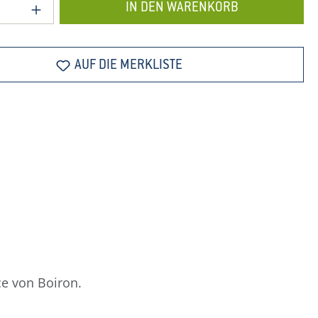
 Anzahl: Gib den gewünschten Wert ein o
IN DEN WARENKORB
AUF DIE MERKLISTE
ce von Boiron.