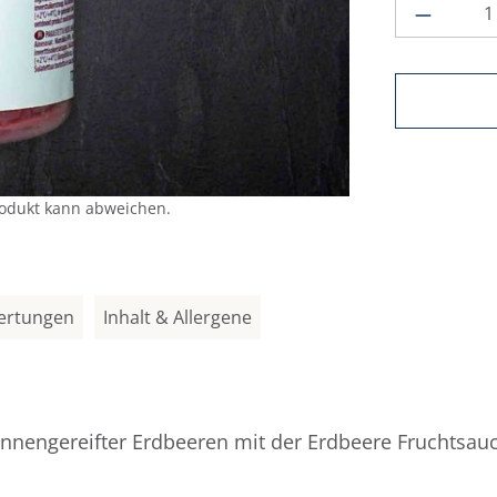
Produkt
rodukt kann abweichen.
ertungen
Inhalt & Allergene
onnengereifter Erdbeeren mit der Erdbeere Fruchtsau