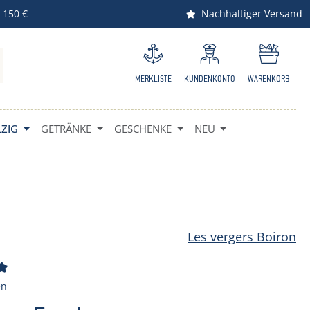
 150 €
Nachhaltiger Versand
MERKLISTE
KUNDENKONTO
WARENKORB
ZIG
GETRÄNKE
GESCHENKE
NEU
Les vergers Boiron
ttliche Bewertung von 5 von 5 Sternen
en