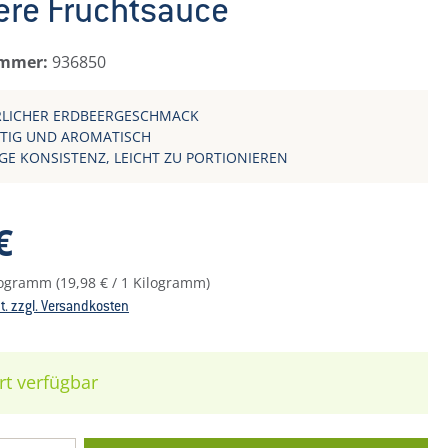
ere Fruchtsauce
ummer:
936850
LICHER ERDBEERGESCHMACK
TIG UND AROMATISCH
GE KONSISTENZ, LEICHT ZU PORTIONIEREN
reis:
€
ilogramm
(19,98 € / 1 Kilogramm)
St. zzgl. Versandkosten
rt verfügbar