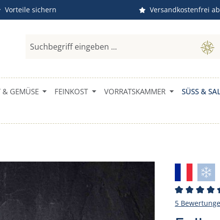
Vorteile sichern
Versandkostenfrei ab
 & GEMÜSE
FEINKOST
VORRATSKAMMER
SÜSS & SAL
Durchschni
5 Bewertung