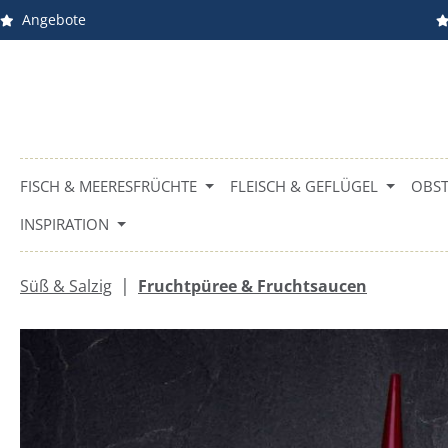
Angebote
m Hauptinhalt springen
Zur Suche springen
Zur Hauptnavigation springen
FISCH & MEERESFRÜCHTE
FLEISCH & GEFLÜGEL
OBST
INSPIRATION
|
Süß & Salzig
Fruchtpüree & Fruchtsaucen
Bildergalerie überspringen