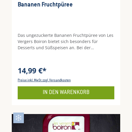
Bananen Fruchtpüree
Das ungezuckerte Bananen Fruchtpüree von Les
Vergers Boiron bietet sich besonders für
Desserts und Süßspeisen an. Bei der
schonenden Herstellung bleiben Vitamine,
Geschmack und Farbe der Bananen erhalten. So
wird gewährleistet, dass nur die beste Frucht in
14,99 €*
die Schale kommt! Das Produkt ist zudem frei
von Konservierungs- und Farbstoffen.
Preise inkl. MwSt. zzgl. Versandkosten
IN DEN WARENKORB