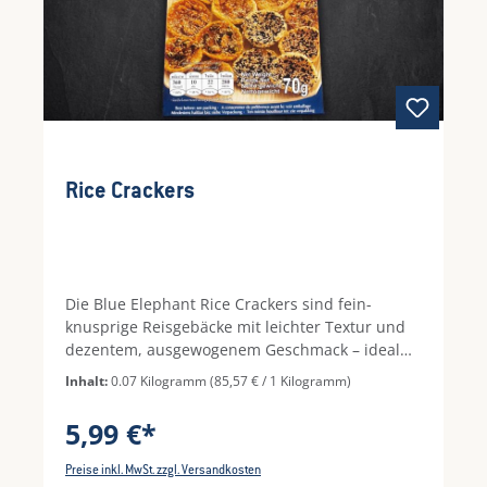
Rice Crackers
Die Blue Elephant Rice Crackers sind fein-
knusprige Reisgebäcke mit leichter Textur und
dezentem, ausgewogenem Geschmack – ideal
als stilvoller Snack oder als Begleiter zu Aperitif
Inhalt:
0.07 Kilogramm
(85,57 € / 1 Kilogramm)
und Drinks. Ob pur genossen, zu würzigen Dips,
mit cremigen Aufstrichen oder als crunchy
5,99 €*
Topping auf Salaten und Bowls: Diese
Reiscracker bringen angenehmen Biss und eine
Preise inkl. MwSt. zzgl. Versandkosten
elegante Leichtigkeit auf den Tisch. Perfekt für