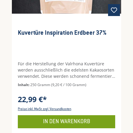
Kuvertüre Inspiration Erdbeer 37%
Für die Herstellung der Valrhona Kuvertüre
werden ausschließlich die edelsten Kakaosorten
verwendet. Diese werden schonend fermentiert,
langsam geröstet und fein vermahlen. Das
Inhalt:
250 Gramm
(9,20 € / 100 Gramm)
Conchieren dauert bis zu 3 Tage und ist
entscheidend für die Schmelzbildung und den
22,99 €*
Säureabbau. Viele Gastronomen und Patissiers
halten Valrhona für die feinste Kuvertüre-
Preise inkl. MwSt. zzgl. Versandkosten
Schokolade.
IN DEN WARENKORB