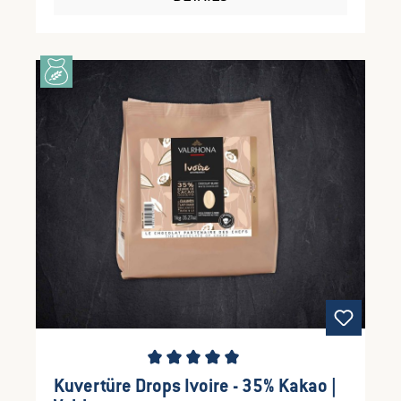
Durchschnittliche Bewertung von 5 von 5 Ste
Kuvertüre Drops Ivoire - 35% Kakao |