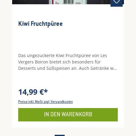
Kiwi Fruchtpüree
Das ungezuckerte Kiwi Fruchtpüree von Les
Vergers Boiron bietet sich besonders für
Desserts und Süßspeisen an. Auch Getränke wie
Cocktails können mit dem Fruchtpüree
verfeinert werden. Durch die schonende
Herstellung bleiben Vitamine und Geschmack
14,99 €*
der Kiwis erhalten. Das Produkt ist zudem frei
von Konservierungs- und Verdickungsmitteln
Preise inkl. MwSt. zzgl. Versandkosten
und Farbstoffen.
IN DEN WARENKORB