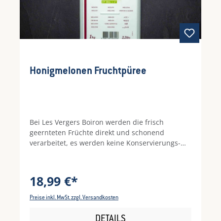
Honigmelonen Fruchtpüree
Bei Les Vergers Boiron werden die frisch
geernteten Früchte direkt und schonend
verarbeitet, es werden keine Konservierungs-
und Farbstoffe beigesetzt. So schmeckt das
Fruchtpüree Honigmelone besonders süß und
gleichermaßen erfrischend. Ideal einsetzbar ist
18,99 €*
das Püree durch den süßen Geschmack für
Desserts wie Sorbets und Eis oder auch für
Preise inkl. MwSt. zzgl. Versandkosten
Smoothies.
DETAILS